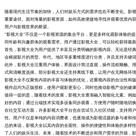
随着现代生活节奏的加快，人们对娱乐方式的需求也在不断变化。影
花钱，ai却天天给他免费派单？
重要途径。面对海量的影视资源，如何高效便捷地寻找并观看优质内容
用户与影视世界的桥梁。
“影视大全”不仅是一个影视资源的集合平台，更是多样化观影体验的
同年龄和兴趣群体的观看需求。用户通过影视大全，可以轻松获得最
uz
首先，影视大全为用户提供了丰富且分类明确的影视内容。无论是经
会根据影片的类型、年代、地区等多重维度进行分类，并且支持关键
此外，影视大全注重用户体验，界面设计简洁直观，操作流程顺畅。
式和清晰度选择。部分影视大全还支持离线下载，让用户在无网络环
影视大全不仅聚焦内容的丰富与体验的优化，还重视内容的合法性和
视作品均为正版授权，使用户观影更安心，同时也推动影视产业的健
值得一提的是，随着技术的发展，影视大全逐渐融入智能化元素。例
好的内容；通过云端技术实现多设备同步观看，方便用户随时随地切
!
在社交互动方面，许多影视大全平台也在尝试引入社区功能，支持用
性。用户不仅是单纯的内容消费者，也逐渐成为影视话题的参与者和
总的来说，影视大全以其内容的全面性、操作的便捷性和体验的多样
了人们的娱乐生活。未来，随着技术的不断进步和用户需求的升级，