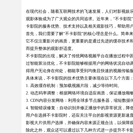
新标杆
在现代社会，随着互联网技术的飞速发展，人们对影视娱
究竟藏着哪些行业秘
观影体验成为了广大观众的共同追求。近年来，“不卡影院
卡影院的服务优势、技术支持以及相关观影技巧，帮助用
首先，我们需要了解“不卡影院”的核心理念是什么。简单
它不仅注重影片的画质，更重要的是通过先进的缓存技术
uz
而提升整体的观影舒适度。
不卡影院的出现，解决了传统网络视频平台在播放过程中
过智能算法优化，不卡影院能够根据用户的网络状况自动
得用户无论身在何处，都能享受到均衡且快速的视频传输
具体来说，不卡影院的技术优势主要体现在以下几个方面
1. 高效缓存机制：预加载视频片段，减少等待时间。
2. 动态码率调整：根据网络环境自适应画质，保证播放顺
3. CDN内容分发网络：利用全球多节点服务器，缩短数据
!
4. 智能错误修复：自动识别并修正播放中的异常状况，降
用户在选择不卡影院时，还应关注平台的影视资源更新速
影视大片供用户选择，并确保内容来源正规合法，以保障
除此之外，观众还可以通过以下几种方式进一步提升不卡