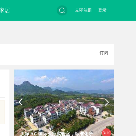
家居
立即注册
登录
搜
订阅
索
3
/10
贝净 AC 国际医疗实验室，标准化研
全面解