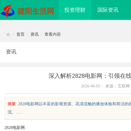
投资理财
国际资讯
建阳生活网
首页
资讯
查看内容
资讯
Di
›
›
›
深入解析2828电影网：引领在
2026-06-05
|
来源：互联网
摘要
: 2828电影网以丰富的影视资源、高清流畅的播放体验和简
流。......
sc
2828电影网
哪家机构函授站教学点
锡条，焊锡球，焊锡丝，万山焊