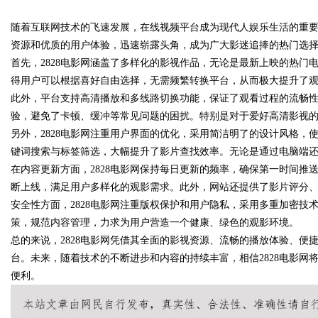
随着互联网技术的飞速发展，在线视频平台成为现代人娱乐生活的重
焊锡条、6337锡条，巨一，焊锡
资源和优质的用户体验，迅速崭露头角，成为广大影迷追捧的热门选
铅焊锡球
首先，2828电影网涵盖了多样化的影视作品，无论是最新上映的热
得用户可以根据喜好自由选择，无需频繁转换平台，从而极大提升了
此外，平台支持高清播放和多线路切换功能，保证了观看过程的流畅
uz
验，避免了卡顿、缓冲等常见问题的困扰。特别是对于爱好高清影视的用
另外，2828电影网注重用户界面的优化，采用简洁明了的设计风格
键词搜索与标签筛选，大幅提升了影片查找效率。无论是通过电脑端
在内容更新方面，2828电影网保持每日更新的频率，确保第一时间
断上线，满足用户多样化的观影需求。此外，网站还提供了影片评分
安全性方面，2828电影网注重版权保护和用户隐私，采用多重加密
策，规范内容管理，力求为用户营造一个健康、绿色的观影环境。
总的来说，2828电影网凭借其全面的影视资源、流畅的播放体验、
!
台。未来，随着技术的不断进步和内容的持续丰富，相信2828电影
便利。