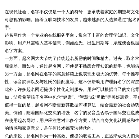
在现代社会，名字不仅仅是一个人的符号，更承载着家庭的期望与文
发体系全解析
可忽视的影响。随着互联网技术的发展，越来越多的人选择通过“起名
字。
起名网作为一个专业的在线服务平台，集合了丰富的命理学知识、文
影响。用户只需输入基本信息，例如姓氏、出生日期等，系统便会根
uz
名字方案。
一方面，起名网大大节约了传统起名所需的时间和精力。过去，取名
现偏差。而如今，通过起名网，即使是不熟悉命理知识的新手，也能
另一方面，起名网在名字的寓意解读上也表现出极大的优势。每个推
性、读音韵律以及与姓氏的搭配度等。这不仅帮助用户理解名字的深
此外，许多起名网还提供个性化定制服务。用户可以根据自己的文化
如，父母希望孩子名字中包含“健康”、“智慧”或“勇敢”等美好寓意，
值得一提的是，起名网不断更新其数据库和算法，结合最新的社会趋
!
美。例如，随着国际化交流的增强，名字的发音是否易于国际交往也
在使用起名网时，用户应注意对比多个方案，结合自身文化认同感和
的情感和家庭意义，是任何技术都无法替代的。
总的来说，起名网作为一种高效、便捷的取名工具，正逐渐成为人们