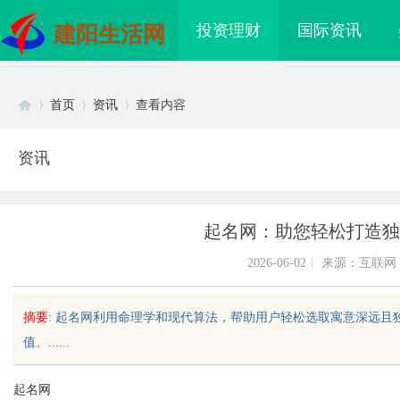
投资理财
国际资讯
建阳生活网
首页
资讯
查看内容
资讯
Di
›
›
›
起名网：助您轻松打造独
2026-06-02
|
来源：互联网
摘要
: 起名网利用命理学和现代算法，帮助用户轻松选取寓意深远
值。......
sc
起名网
海配眼镜
贝净 AC 国际医疗实验室，标准