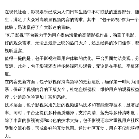
在现代社会，影视娱乐已成为人们日常生活中不可或缺的重要部分。
发体系全解析
生，满足了大众对高质量视频内容的需求。其中，“包子影视”作为一
体验，迅速赢得了广大影迷的青睐。
“包子影视”平台致力于为用户提供海量的高清影视作品，涵盖了电影
好的观众需求。无论是最新上映的热门大片，还是经典的冷门佳作，
uz
视听盛宴。
值得一提的是，包子影视注重用户体验的优化。平台界面简洁美观，
资源。此外，包子影视还支持多终端同步观看，无论是在手机、平板
度。
在内容更新方面，包子影视保持高频率的更新速度，确保第一时间为
系，保证了视频内容的正版安全，杜绝盗版侵权，维护用户的观看权
荐，让追剧体验更加丰富和系统。
技术层面，包子影视采用先进的视频编码技术和智能缓存技术，显著
!
率。同时，平台还提供多种画质选择，支持高清、蓝光等多种清晰度
除了丰富的影视资源和出色的技术支持，包子影视还非常重视用户社
受和交流心得，形成良好的互动氛围。通过社区互动，用户不仅能获
力。