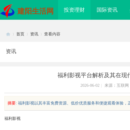
投资理财
国际资讯
建阳生活网
首页
资讯
查看内容
资讯
Di
›
›
›
福利影视平台解析及其在现
2026-06-02
|
来源：互联网
摘要
: 福利影视以其丰富免费资源、低价优质服务和便捷观看体验，正在
sc
福利影视
到”为什么隔壁店铺没
贝净 AC 国际医疗实验室，标准