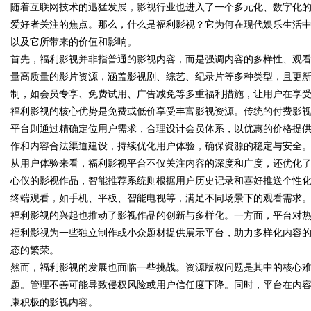
随着互联网技术的迅猛发展，影视行业也进入了一个多元化、数字化的
爱好者关注的焦点。那么，什么是福利影视？它为何在现代娱乐生活
天给他免费派单？
发体系全解析
以及它所带来的价值和影响。
首先，福利影视并非指普通的影视内容，而是强调内容的多样性、观
量高质量的影片资源，涵盖影视剧、综艺、纪录片等多种类型，且更
制，如会员专享、免费试用、广告减免等多重福利措施，让用户在享
uz
福利影视的核心优势是免费或低价享受丰富影视资源。传统的付费影
平台则通过精确定位用户需求，合理设计会员体系，以优惠的价格提
作和内容合法渠道建设，持续优化用户体验，确保资源的稳定与安全
从用户体验来看，福利影视平台不仅关注内容的深度和广度，还优化
心仪的影视作品，智能推荐系统则根据用户历史记录和喜好推送个性
终端观看，如手机、平板、智能电视等，满足不同场景下的观看需求
福利影视的兴起也推动了影视作品的创新与多样化。一方面，平台对
福利影视为一些独立制作或小众题材提供展示平台，助力多样化内容
!
态的繁荣。
然而，福利影视的发展也面临一些挑战。资源版权问题是其中的核心
题。管理不善可能导致侵权风险或用户信任度下降。同时，平台在内
康积极的影视内容。