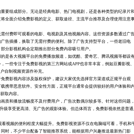
的重要组成部分。无论是经典电影、热门电视剧，还是各种类型的纪录片
力企业高效招标采购
发展新趋势
文将全面介绍免费影视的定义、获取途径、主流平台推荐及合理使用注意
无需付费即可观看的电影、电视剧及其他视频内容。这些资源多数通过广
的广告插播，换取了无需付费的便利。除了广告支持型平台，一些老旧电
，部分影视机构会定期推出部分免费内容吸引用户。
用的是各大视频平台的免费播放频道，如优酷、爱奇艺、腾讯视频等都设
，一些专注于免费影视的第三方网站或APP也非常丰富，例如豆瓣影视
有用户自制视频资源作补充。
于免费影视内容涉及版权保护，建议大家优先选择官方渠道或正规平台观
下载携带恶意软件。安全性方面，正规平台通常会提供较好的用户体验和
径获取内容。
如画质和播放流畅度不及付费用户，广告次数偶尔较多等。针对这些问题
否升级享受更高清、无广告的观影体验。但总体而言，免费影视依然是普通
观看视频的便利程度大幅提升。免费影视资源不仅在电脑端可看，手机和
。同时，不少平台配备了智能推荐系统，能根据用户兴趣推送最新热门影