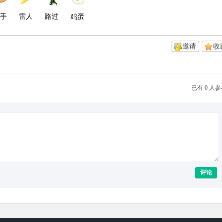
手
雷人
路过
鸡蛋
邀请
收
已有 0 人
评论