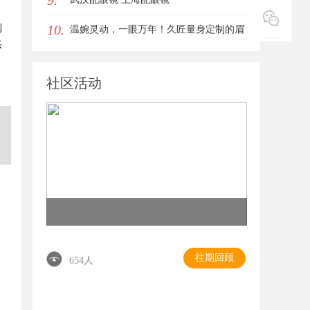
9.
10.
利
温婉灵动，一眼万年！久匠量身定制的眉
乐
眼唇，才是你整张脸的点睛之笔！淡颜系
社区活动
女生的气质加分项
往期回顾
654人