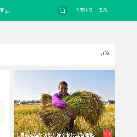
家居
立即注册
登录
搜
订阅
索
4
/10
行业智能化
防坠落垂直生命线在高空作业中的关