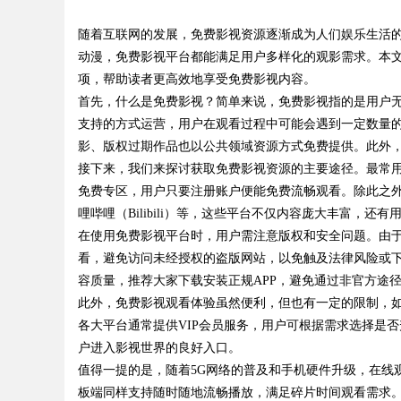
发体系全解析
随着互联网的发展，免费影视资源逐渐成为人们娱乐生活
势，助
动漫，免费影视平台都能满足用户多样化的观影需求。本
项，帮助读者更高效地享受免费影视内容。
首先，什么是免费影视？简单来说，免费影视指的是用户
支持的方式运营，用户在观看过程中可能会遇到一定数量
uz
影、版权过期作品也以公共领域资源方式免费提供。此外
接下来，我们来探讨获取免费影视资源的主要途径。最常
免费专区，用户只要注册账户便能免费流畅观看。除此之外
哩哔哩（Bilibili）等，这些平台不仅内容庞大丰富，还
在使用免费影视平台时，用户需注意版权和安全问题。由
看，避免访问未经授权的盗版网站，以免触及法律风险或
容质量，推荐大家下载安装正规APP，避免通过非官方途
此外，免费影视观看体验虽然便利，但也有一定的限制，
!
各大平台通常提供VIP会员服务，用户可根据需求选择是
户进入影视世界的良好入口。
值得一提的是，随着5G网络的普及和手机硬件升级，在线
板端同样支持随时随地流畅播放，满足碎片时间观看需求