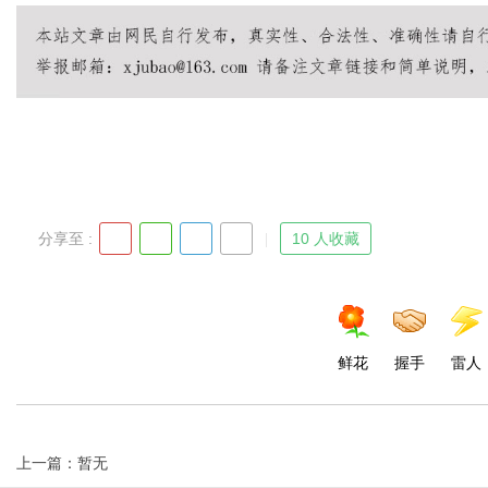
d
分享至 :
10 人收藏
鲜花
握手
雷人
上一篇：暂无