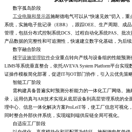
数字孤岛阶段
工业电脑和显示器
施耐德电气可以从
“快速见效”切入，重
系统，实施电子批记录（EBR），跟踪OEE、生产周期、成
Bo
管理，包括分布式控制系统DCS、过程自动化系统PAS、批次
产品数据的完整性和可追溯性，快速建立数字化基础，为后续
数字融合阶段
楼宇设施管理软件
企业重点转向产线与设备组的性能预测
LIMS等系统垂直整合，依托AVEVA System Platfo
证操作模板简化部署，促进IT与OT部门协作，引入云优先策
智能工厂阶段
ar
需构建具备普遍实时预测分析能力的一体化工厂网络。施
录，运用仿真与
AR技术实现从底层设备到高层管理系统的全面整
理中心、信息一体化解决方案ProLeiT等，使工厂信息可视
同时整合外部伙伴系统，实现端到端供应链全局可视化。
自适应工厂阶段
以自优化、高度模块化和可配置为特征。施耐德电气凭借