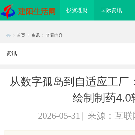
投资理财
国际资讯
建阳生活网
首页
资讯
查看内容
资讯
Di
›
›
›
从数字孤岛到自适应工厂
绘制制药4.
2026-05-31
|
来源：互联
sc
海配眼镜
贝净 AC 国际医疗实验室，标准