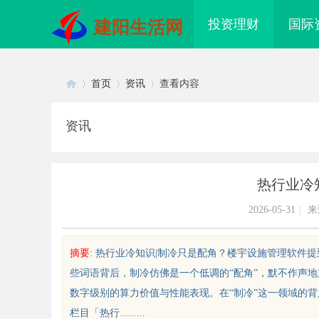
投资理财
国际
建阳生活网
首页
资讯
查看内容
资讯
Di
›
›
›
热行业冷知
2026-05-31
|
来
摘要
: 热行业冷知识|制冷只是配角？楼宇设施管理软件
些词语背后，制冷仿佛是一个低调的“配角”，默不作声地
sc
数字级别的算力价值与性能表现。在“制冷”这一领域的背
栏目「热行.........
 AC 国际医疗实验室，标准化研
全面解析国信招标采