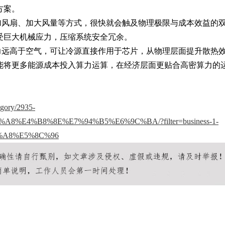
方案。
加风扇、加大风量等方式，很快就会触及物理极限与成本效益的
受巨大机械应力，压缩系统安全冗余。
力远高于空气，可让冷源直接作用于芯片，从物理层面提升散热
能将更多能源成本投入算力运算，在经济层面更贴合高密算力的
egory/2935-
E4%B8%8E%E7%94%B5%E6%9C%BA/?filter=business-1-
%A8%E5%8C%96