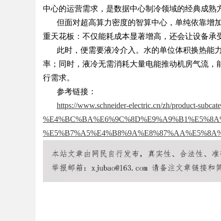
中心的运营需求，是数据中心制冷领域的经典成熟
但面对超高算力密度的智算中心，单纯依靠增
重天花板：不仅能耗成本显著增高，还会让设备承
此时，便需要液冷介入。水的单位体积换热能
Bo
率；同时，液冷无需消耗大量电能推动机房气流，
行需求。
参考链接：
https://www.schneider-electric.cn/zh/product-subcat
%E4%BC%BA%E6%9C%8D%E9%A9%B1%E5%8A%A8%
%E5%B7%A5%E4%B8%9A%E8%87%AA%E5%8A
ar