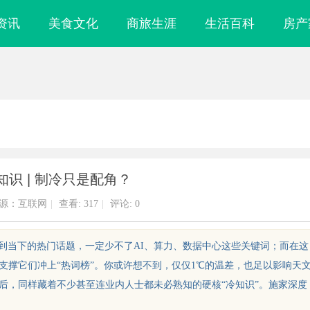
资讯
美食文化
商旅生涯
生活百科
房产
识 | 制冷只是配角？
源：互联网
|
查看:
317
|
评论: 0
提到当下的热门话题，一定少不了AI、算力、数据中心这些关键词；而在这
支撑它们冲上“热词榜”。你或许想不到，仅仅1℃的温差，也足以影响天
后，同样藏着不少甚至连业内人士都未必熟知的硬核“冷知识”。施家深度
购网的功能与优
自动定位平衡机厂家引领行业智能化