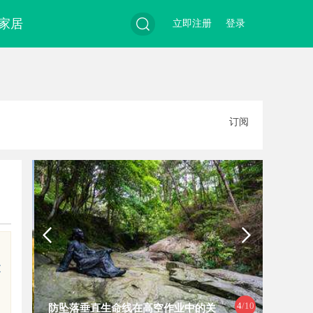
家居
立即注册
登录
搜
订阅
索
文
4
/10
防坠落垂直生命线在高空作业中的关
泰山科