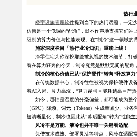
体系全解析
势，助力企业高效招
热行
楼宇设施管理软件
提到当下的热门话题，一定
仿佛是一个低调的“配角”，默不作声地支撑它们冲
级别的算力价值与性能表现。在“制冷”这一领域的
uz
施家深度栏目「热行业冷知识」重磅上线！
净零住宅
为你深挖那些被忽视的技术细节，打
看在算力狂奔的今天，制冷究竟是默默无闻的配角
制冷的核心价值已从
“保护硬件”转向“释放算力
在传统数据中心，制冷往往被视为保护硬件设
着AI入局、算力高涨，“算力越强＝能耗越高＝产
如今，哪怕是温度的分毫偏差，都可能成为整
（
GPU）降频、词元（Tokens）生成量减少、业务
!
被清晰量化，制冷也因此从“幕后配角”转为“性能
风冷不是万能、液冷也并不唯一关键看适配
凭借技术成熟、部署灵活等特点，风冷在适配