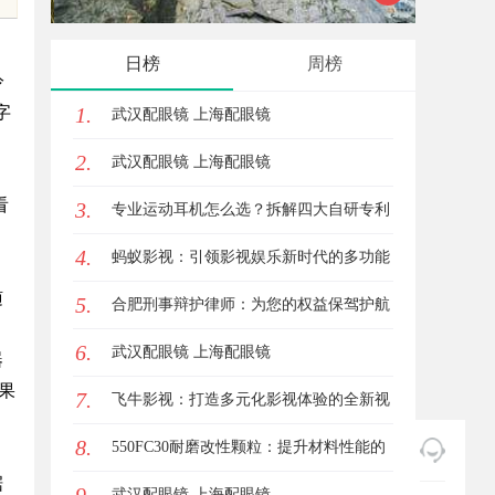
键应用与安全保障
技发展
日榜
周榜
冷
字
1.
武汉配眼镜 上海配眼镜
。
2.
武汉配眼镜 上海配眼镜
看
3.
专业运动耳机怎么选？拆解四大自研专利
4.
技术
蚂蚁影视：引领影视娱乐新时代的多功能
随
5.
平台解析
合肥刑事辩护律师：为您的权益保驾护航
6.
武汉配眼镜 上海配眼镜
器
成果
7.
飞牛影视：打造多元化影视体验的全新视
8.
界
550FC30耐磨改性颗粒：提升材料性能的
据
新选择
武汉配眼镜 上海配眼镜