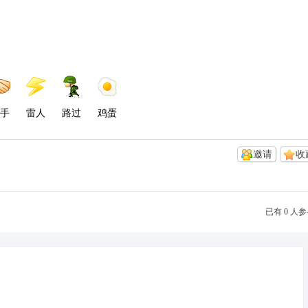
手
雷人
路过
鸡蛋
邀请
收
已有 0 人