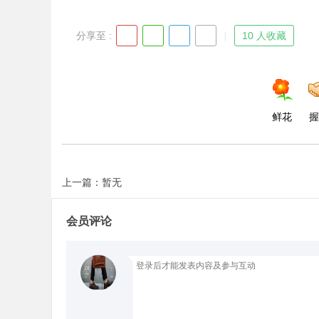
分享至 :
10 人收藏
d
鲜花
握
上一篇：暂无
会员评论