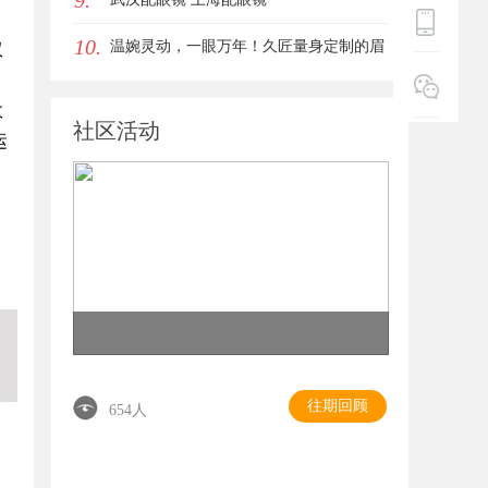
9.
10.
温婉灵动，一眼万年！久匠量身定制的眉
双
眼唇，才是你整张脸的点睛之笔！淡颜系
效
社区活动
女生的气质加分项
运
往期回顾
654人