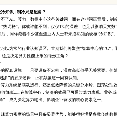
标采购
发展新趋势
业冷知识
| 制冷只是配角？
少不了
AI、算力、数据中心这些关键词；而在这些词语背后，制
上“热词榜”。你或许想不到，仅仅1℃的温差，也足以影响天文数
背后，同样藏着不少甚至连业内人士都未必熟知的硬核“冷知识”
破习以为常的行业认知误区。首期我们将聚焦
“智算中心的1℃”，
，还是决定算力性能上限的隐形主角？
”
备的配套设施
——只要设备不宕机，温度高低似乎无关紧要。但
热越多”的底层逻辑，正在颠覆这一固有认知。
个算力系统是满载运行、还是低效降频的关键分水岭。图形处理
营收降低......在智算中心，制冷的效果已可通过算力表现、业务
主角”，成为决定算力输出、影响企业营收的核心要素之一。
常规算力密度的场景中具备显著优势，能够很好满足多数传统数