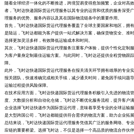
随着全球经济一体化的不断推进，跨境贸易变得愈加频繁，企业对高
者，飞时达快递国际货运代理服务以其专业的运营和优质的服务深受
的眉眼唇，才是你整张脸的点睛
理服务的优势、服务内容以及其在国际物流链条中的重要作用。
笔！淡颜系女生的气质加分项
首先，飞时达快递国际货运代理服务覆盖了全球主要国家和地区，拥
是陆运，飞时达都能为客户提供一站式解决方案，确保货物安全、准
选择更加灵活多样，有效降低运输成本和时间。
uz
其次，飞时达快递国际货运代理服务注重客户体验，提供个性化定制
为客户量身定制最佳运输方案。与此同时，飞时达还提供全程货物跟
障。
此外，飞时达快递国际货运代理服务在报关清关环节拥有雄厚的专业
报关团队，快速准确完成相关手续，减少通关时间，避免因手续问题
运输过程提供风险保障。
在技术应用方面，飞时达快递国际货运代理服务积极引入先进的物流
度、大数据分析和自动化仓储，飞时达不断优化服务流程，提升客户
!
企业选择飞时达快递作为国际货运代理，意味着享受专业的全球运输
是大型跨国公司，飞时达都能提供符合需求的物流方案，助力企业拓
总结来说，飞时达快递国际货运代理服务凭借其广泛的服务网络、专
应链的重要桥梁。选择飞时达，不仅是选择一个高品质的物流合作伙