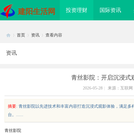
投资理财
国际资讯
建阳生活网
首页
资讯
查看内容
资讯
Di
›
›
›
青丝影院：开启沉浸式
2026-05-28
|
来源：互联网
摘要
: 青丝影院以先进技术和丰富内容打造沉浸式观影体验，满足
台。......
sc
青丝影院
，焊锡丝，万山焊锡，
短剧网：开启网络短剧新时代的