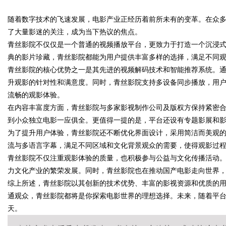
7锡条，巨一，焊锡，无
随着数字技术的飞速发展，电影产业正经历着前所未有的变革。在众
平台探索
了大量影迷的关注，成为当下热议的焦点。
青丝影院不仅仅是一个普通的视频播放平台，更致力于打造一个沉浸
典的影片珍藏，青丝影院都能为用户提供丰富多样的选择，满足不同
青丝影院的核心优势之一是其先进的视频解码技术和智能推荐系统。
uz
升观影的针对性和满意度。同时，青丝影院支持多设备同步播放，用
流畅的观影体验。
在内容丰富度方面，青丝影院与多家影视制作公司及版权方保持紧密
到小众独立电影一应俱全。更值得一提的是，平台还设有专题影展和
为了提升用户体验，青丝影院还不断优化界面设计，采用简洁而美观
流与多语言字幕，满足不同区域和文化背景观众的需要，使得观影过
青丝影院不仅注重观影体验的质量，也积极参与公益与文化传播活动
力文化产业的繁荣发展。同时，青丝影院也在推动国产电影走向世界
!
综上所述，青丝影院以其创新的技术优势、丰富的影视资源和优质的
通观众，青丝影院都将是你探索电影世界的理想选择。未来，随着平
天。