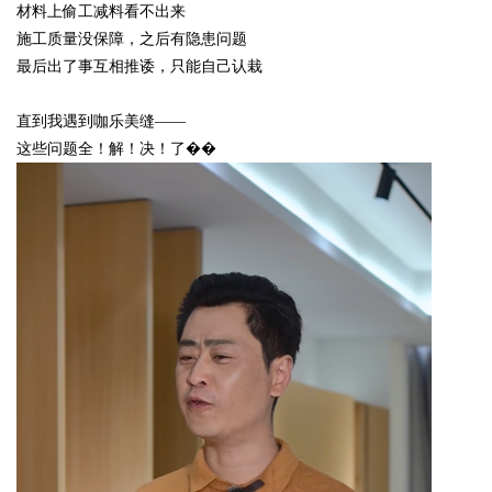
材料上偷工减料看不出来
施工质量没保障，之后有隐患问题
最后出了事互相推诿，只能自己认栽
Bo
直到我遇到咖乐美缝
——
这些问题全！解！决！了��
ar