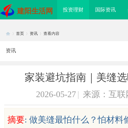
投资理财
国际资讯
建阳生活网
首页
资讯
查看内容
资讯
Di
›
›
›
家装避坑指南｜美缝选
2026-05-27
|
来源：互联
sc
摘要
: 做美缝最怕什么？怕材
海配眼镜
专业运动耳机怎么选？拆解四大