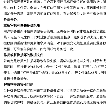
针对存储容量不足的问题，用户需要清理目标存储位置的无用数据，
件、临时文件等。例如，在云存储空间的文件管理界面，筛选出长时
满足备份需求，则需考虑扩展存储容量。在天翼云台，用户可根据自
备份任务。
重新审视和调整备份策略
用户需要重新评估并调整备份策略。应将备份时间安排在服务器负较
晨
2 点至 5 点之间，此时业务系统使用量极少，服务器资源充足，
据数据的重要性和更新频率来确定。对于数据变化频繁且重要的业务
数据，可降低备份频率，如每周或每月备份一次。
修复或替换损坏的数据文件
若确定是数据文件损坏导致备份失败，需尝试修复这些文件。对于常
损坏时，可打开 Word 软件，点击 “文件” 菜单，选择 “打开”，在
箭头，选择 “打开并修复” 选项，尝试修复文件。若文件无法修复，
新进行备份操作。
解决软件兼容性问题
当怀疑是软件兼容性问题导致备份失败时，可尝试更新备份软件至最
份软件的官方上，找到对应软件的下页面，下并安装最新版本。若更
的备份软件时，要确保其与天翼
云服务器
的操作系统及其他应用程序