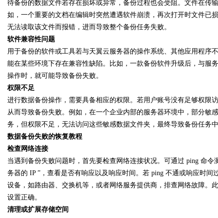
待备份的数据文件若存在损坏或异常，备份过程也会受阻。文件在传
如，一个重要的文档在编辑时突然遭遇软件崩溃，再次打开时文件已
无法读取该文件而报错，进而导致整个备份任务失败。
d
软件兼容性问题
用于备份的软件或工具若与天翼云服务器的操作系统、其他应用程序
能在某些环境下存在兼容性缺陷。比如，一款备份软件升级后，与服
操作时，就可能导致备份失败。
权限不足
进行数据备份操作，需要具备相应的权限。若用户账号没有足够权限
从而导致备份失败。例如，在一个企业内部的服务器环境中，部分敏
务，但权限不足，无法访问这些敏感数据文件夹，最终导致备份任务
数据备份失败的恢复教程
检查网络连接
当遇到备份失败问题时，首先要检查网络连接状况。可通过
ping 
务器的 IP ”，查看是否有响应以及响应时间。若 ping 不通或响
设备，如路由器、交换机等，或者网络服务提供商，排查网络故障。此外
设置正确。
清理或扩展存储空间