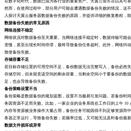
在数字化时代，数据已成为各行业的重要资产。天翼
云服务器
以其可
然而，在使用过程中，部分用户可能会遭遇数据备份失败的情况，这
入探讨天翼云服务器数据备份失败的原因，并提供详细的恢复教程，
数据备份失败的常见原因
网络连接不稳定
Bo
网络状况对数据备份至关重要。当网络连接不稳定时，数据传输可能
变慢，甚至出现长时间停滞，最终导致备份任务超时。此外，网络抖
致使备份失败。
存储容量不足
若目标存储位置的可用空间不足，备份数据无法完整写入，备份必然
存储空间，但未留意该空间的剩余容量，当剩余空间小于要备份的数
足，也会导致备份失败。
备份策略设置不当
ar
备份策略是数据备份的规划蓝图，设置不当极易引发问题。若备份时
务因资源不足而失败。比如，一家企业的业务系统在工作日的上午
1
内存等资源被业务操作大量占用，备份任务可能因得不到足够资源而
务器正常运行，导致备份失败；若频率过低，又可能无法及时备份最
数据文件损坏或异常