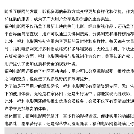
随着互联网的发展，影视资源的获取方式变得更加多样化和便捷。作
发体系全解析
和优质的服务，成为了广大用户分享观影乐趣的重要渠道。
福利电影网不仅涵盖了最新上映的热门电影、经典影视作品，还涵盖
平台界面简洁直观，用户可以通过关键词搜索、分类浏览和排行榜推
此外，福利电影网特别注重内容更新的及时性和多样性。每天都有大
uz
时，福利电影网支持多种播放格式和多终端观看，无论是手机、平板
在版权保护方面，福利电影网积极与影视制作方合作，尊重知识产权
用户提供了更加优质和安全的观影环境。
福利电影网还提供了社区互动功能，用户可以分享观影感受、推荐优
之间的交流，也促进了观影视野的扩展与提升。
为了满足不同用户的观影需求，福利电影网设有高清资源专区、无广
下的使用体验。无论是在家休闲，还是出行途中，都能实现无缝观影
此外，福利电影网还经常推出优质会员服务，会员不仅享有高清加速
!
户带来更加尊贵的体验。
整体而言，福利电影网凭借其丰富多样的影视资源、便捷实用的功能
电影迷、剧集爱好者，还是综艺或动漫追随者，福利电影网都能满足