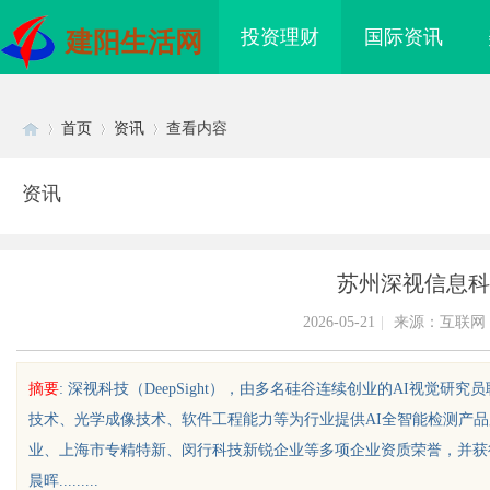
投资理财
国际资讯
建阳生活网
首页
资讯
查看内容
资讯
Di
›
›
›
苏州深视信息科
2026-05-21
|
来源：互联网
摘要
: 深视科技（DeepSight），由多名硅谷连续创业的AI视觉研
技术、光学成像技术、软件工程能力等为行业提供AI全智能检测产
sc
业、上海市专精特新、闵行科技新锐企业等多项企业资质荣誉，并获
晨晖.........
海配眼镜
贝净 AC 国际医疗实验室，标准