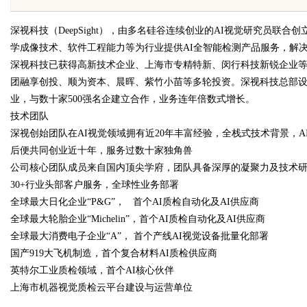
发体系全解析
深视科技（DeepSight），由多名硅谷连续创业的AI视觉研究员联合
学成像技术、软件工程能力等为行业提供AI全智能检测产品服务，解
深视科技已获得高新技术企业、上海市专精特新、闵行科技新锐企业
团融享创投、顺为资本、晨晖、紫竹小苗等多轮投资。深视科技总部
业，与数十家500强名企建立合作，业务连年倍数式增长。
uz
技术团队
深视创始团队在AI视觉领域拥有近20年丰富经验，全栈式技术背景，
后便共同创业近十年，服务过数十家独角兽
公司核心团队成员来自国内顶尖学府，团队具备深厚的凝聚力及技术研发
30+行业头部客户服务，全球性业务部署
全球最大日化企业“P&G”， 首个AI质检自动化及AI供应商
全球最大轮胎企业“Michelin”，首个AI质检自动化及AI供应商
全球最大消费电子企业“A”， 首个产线AI视觉设备批量化部署
!
国产919大飞机制造，首个复合材料AI质检供应商
英特尔工业质检领域，首个AI核心伙伴
上海市机器视觉质检云平台建设与运营单位