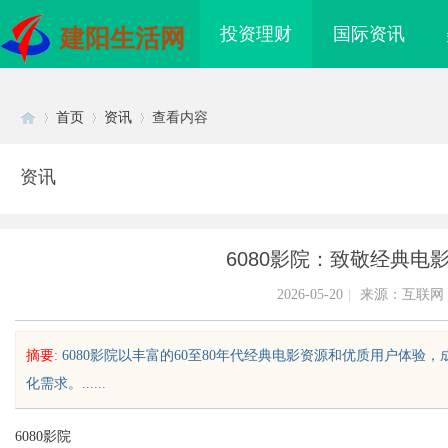
投资理财
国际资讯
建阳生活网
首页
资讯
查看内容
资讯
Di
›
›
›
6080影院：致敬经典电
2026-05-20
|
来源：互联网
摘要
: 6080影院以丰富的60至80年代经典电影资源和优质用户
化需求。......
sc
6080影院
海配眼镜
专业运动耳机怎么选？拆解四大