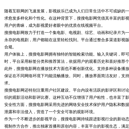
随着互联网的飞速发展，影视娱乐已成为人们日常生活中不可或缺的
花钱，ai却天天给他免费派单？
求愈发多样化和个性化。在这种背景下，搜搜电影网凭借其丰富的影
用户的青睐，成为影视爱好者眼中的优质在线视频平台。
搜搜电影网致力于打造一个集电影、电视剧、综艺、动画和纪录片为
永存的电视剧，用户都能在这里轻松找到。平台通过整合多渠道影视
uz
合规。
用户体验上，搜搜电影网拥有独特的智能检索功能。输入关键词，即
时，平台采用标签分类和推荐算法，依据用户的观看历史和喜好推荐
此外，搜搜电影网在播放技术方面也不断创新优化。支持多种设备播
保证在不同网络环境下均能流畅播放。同时，播放界面简洁友好，支
求。
搜搜电影网还特别注重用户社区建设。平台内设有活跃的影评区和讨
织的观影活动和影评比赛。这种互动不仅增强了用户粘性，也丰富了
!
安全性方面，搜搜电影网采用先进的网络安全技术保护用户隐私和数
泄露和非法侵入，营造了一个安全可靠的观影环境。
作为一个不断进步的影视平台，搜搜电影网持续跟进影视行业的新动
视制作方合作，推出独家首播和原创内容，丰富平台的影视生态，满