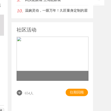
9.
该
10.
温婉灵动，一眼万年！久匠量身定制的眉
眼唇，才是你整张脸的点睛之笔！淡颜系
社区活动
女生的气质加分项
往期回顾
654人
藏