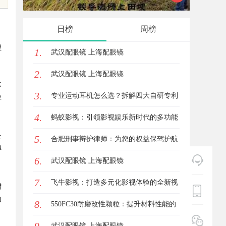
技发展新高地
日榜
周榜
程
1.
武汉配眼镜 上海配眼镜
2.
武汉配眼镜 上海配眼镜
不
3.
专业运动耳机怎么选？拆解四大自研专利
群
4.
技术
蚂蚁影视：引领影视娱乐新时代的多功能
公
5.
平台解析
合肥刑事辩护律师：为您的权益保驾护航
得
6.
武汉配眼镜 上海配眼镜
7.
飞牛影视：打造多元化影视体验的全新视
增
的
8.
界
550FC30耐磨改性颗粒：提升材料性能的
新选择
武汉配眼镜 上海配眼镜