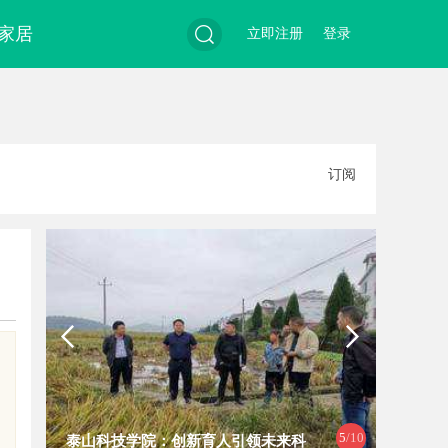
家居
立即注册
登录
搜
订阅
索
5
/10
泰山科技学院：创新育人引领未来科
武汉配